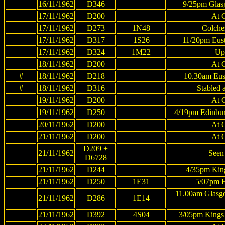
16/11/1962
D346
9/25pm Glas
17/11/1962
D200
At 
17/11/1962
D273
1N48
Colches
17/11/1962
D317
1S26
11/20pm Eust
17/11/1962
D324
1M22
Up
18/11/1962
D200
At 
#
18/11/1962
D218
10.30am Eus
#
18/11/1962
D316
Stabled 
19/11/1962
D200
At 
19/11/1962
D250
4/19pm Edinbur
20/11/1962
D200
At 
21/11/1962
D200
At 
D209 +
21/11/1962
Seen
D6728
21/11/1962
D244
4/35pm King
21/11/1962
D250
1E31
5/07pm H
11.00am Glasgo
21/11/1962
D286
1E14
21/11/1962
D392
4S04
3/05pm Kings 