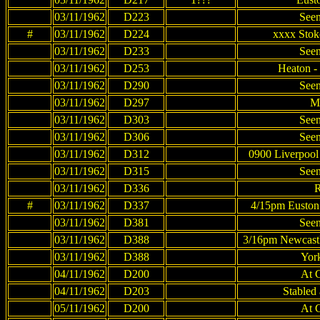
03/11/1962
D223
Seen
#
03/11/1962
D224
xxxx Stoke
03/11/1962
D233
Seen
03/11/1962
D253
Heaton -
03/11/1962
D290
Seen
03/11/1962
D297
M
03/11/1962
D303
Seen
03/11/1962
D306
Seen
03/11/1962
D312
0900 Liverpool 
03/11/1962
D315
Seen
03/11/1962
D336
R
#
03/11/1962
D337
4/15pm Euston 
03/11/1962
D381
Seen
03/11/1962
D388
3/16pm Newcastle
03/11/1962
D388
York
04/11/1962
D200
At 
04/11/1962
D203
Stabled 
05/11/1962
D200
At 