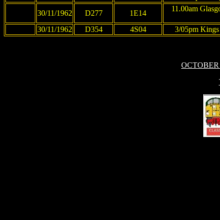
11.00am Glasgo
30/11/1962
D277
1E14
30/11/1962
D354
4S04
3/05pm Kings 
OCTOBER 