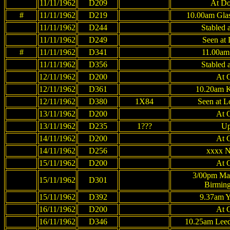
11/11/1962
D209
At Do
#
11/11/1962
D219
10.00am Glas
11/11/1962
D244
Stabled 
11/11/1962
D249
Seen at 
#
11/11/1962
D341
11.00am 
11/11/1962
D356
Stabled 
12/11/1962
D200
At 
12/11/1962
D361
10.20am K
12/11/1962
D380
1X84
Seen at 
13/11/1962
D200
At 
13/11/1962
D235
1???
Up
14/11/1962
D200
At 
14/11/1962
D256
xxxx N
15/11/1962
D200
At 
3/00pm Manc
15/11/1962
D301
Birmin
15/11/1962
D392
9.37am Y
16/11/1962
D200
At 
16/11/1962
D346
10.25am Leed