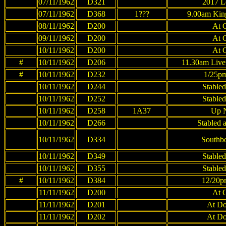
07/11/1962
D321
2017 Le
07/11/1962
D368
1???
9.00am King
08/11/1962
D200
At 
09/11/1962
D200
At 
10/11/1962
D200
At 
#
10/11/1962
D206
11.30am Liver
#
10/11/1962
D232
1/25pm
10/11/1962
D244
Stabled
10/11/1962
D252
Stabled
10/11/1962
D258
1A37
Up 
10/11/1962
D266
Stabled 
10/11/1962
D334
Southb
10/11/1962
D349
Stabled
10/11/1962
D355
Stabled
#
10/11/1962
D384
12/20pm
11/11/1962
D200
At 
11/11/1962
D201
At Do
11/11/1962
D202
At Do