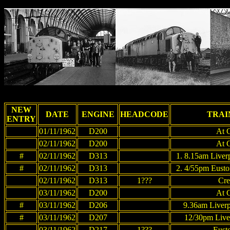
NEW
DATE
ENGINE
HEADCODE
TRAI
ENTRY
01/11/1962
D200
At 
02/11/1962
D200
At 
#
02/11/1962
D313
1. 8.15am Liver
#
02/11/1962
D313
2. 4/55pm Eusto
02/11/1962
D313
1???
Cre
03/11/1962
D200
At 
#
03/11/1962
D206
9.36am Liverp
#
03/11/1962
D207
12/30pm Liver
03/11/1962
D217
1???
Eust