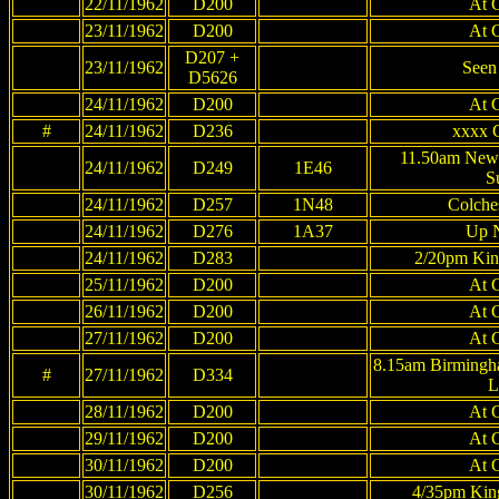
22/11/1962
D200
At 
23/11/1962
D200
At 
D207 +
23/11/1962
Seen
D5626
24/11/1962
D200
At 
#
24/11/1962
D236
xxxx C
11.50am Newca
24/11/1962
D249
1E46
S
24/11/1962
D257
1N48
Colches
24/11/1962
D276
1A37
Up 
24/11/1962
D283
2/20pm King
25/11/1962
D200
At 
26/11/1962
D200
At 
27/11/1962
D200
At 
8.15am Birmingha
#
27/11/1962
D334
L
28/11/1962
D200
At 
29/11/1962
D200
At 
30/11/1962
D200
At 
30/11/1962
D256
4/35pm King