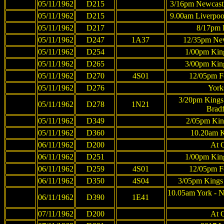
05/11/1962
D215
3/16pm Newcastle
05/11/1962
D215
9.00am Liverpool
05/11/1962
D217
8/17pm L
05/11/1962
D247
1A37
12/35pm New
05/11/1962
D254
1/00pm King
05/11/1962
D265
3/00pm King
05/11/1962
D270
4S01
12/05pm Fe
05/11/1962
D276
York
3/20pm Kings 
05/11/1962
D278
1N21
Brad
05/11/1962
D349
2/05pm King
05/11/1962
D360
10.20am K
06/11/1962
D200
At 
06/11/1962
D251
1/00pm King
06/11/1962
D259
4S01
12/05pm Fe
06/11/1962
D350
4S04
3/05pm Kings 
10.05am York - N
06/11/1962
D390
1E41
07/11/1962
D200
At 