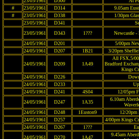
23/05/1961
D300
At P
#
23/05/1961
D314
9.05am Eust
#
23/05/1961
D338
1/30pm Glas
23/05/1961
D341
S
23/05/1961
D343
1???
Newcastle - 
24/05/1961
D201
5/00pm Newc
24/05/1961
D207
1B21
3/20pm Sheffiel
All FSX,5/0
24/05/1961
D209
1A49
Bradford Exchang
Kings Cr
24/05/1961
D226
Down
24/05/1961
D233
Up
24/05/1961
D241
4S04
12/05pm Fe
6.10am Aberd
24/05/1961
D247
1A35
Waverl
24/05/1961
D248
1Euston9
12/20pm H
24/05/1961
D257
4/00pm Kings Cr
24/05/1961
D267
1???
Eu
9.45am Aberd
24/05/1961
D270
1A47