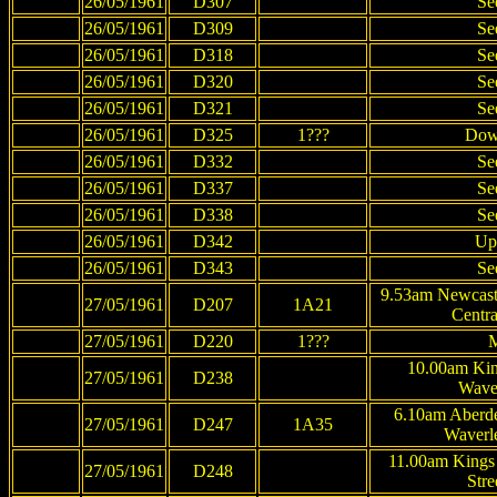
26/05/1961
D307
Se
26/05/1961
D309
Se
26/05/1961
D318
Se
26/05/1961
D320
Se
26/05/1961
D321
Se
26/05/1961
D325
1???
Dow
26/05/1961
D332
Se
26/05/1961
D337
Se
26/05/1961
D338
Se
26/05/1961
D342
Up
26/05/1961
D343
Se
9.53am Newcast
27/05/1961
D207
1A21
Centra
27/05/1961
D220
1???
M
10.00am Kin
27/05/1961
D238
Wave
6.10am Aberd
27/05/1961
D247
1A35
Waverl
11.00am Kings
27/05/1961
D248
Stre