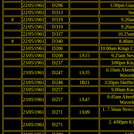
22/05/1961
D296
1/30pm Glas
22/05/1961
D313
Se
#
22/05/1961
D319
9.20am
22/05/1961
D319
9.20am
22/05/1961
D337
10.25am 
#
22/05/1961
D340
8.40am 
23/05/1961
D206
10.00am Kings Cr
23/05/1961
D208
1A15
9.25am Newc
23/05/1961
D237
3/00pm King
6.10am Aberd
23/05/1961
D247
1A35
Waverl
23/05/1961
D248
1B21
3/20pm Sheffiel
23/05/1961
D257
9.00am King
9.45am Aberd
23/05/1961
D257
1A47
Waverl
1. 7.56am Newca
23/05/1961
D271
1A09
2. 4/00pm Ki
23/05/1961
D271