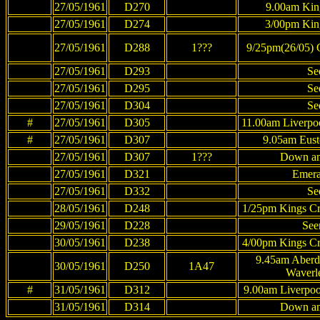
27/05/1961
D270
9.00am King
27/05/1961
D274
3/00pm King
27/05/1961
D288
1???
9/25pm(26/05) G
27/05/1961
D293
Se
27/05/1961
D295
Se
27/05/1961
D304
Se
#
27/05/1961
D305
11.00am Liverpoo
#
27/05/1961
D307
9.05am Eust
27/05/1961
D307
1???
Down a
27/05/1961
D321
Emera
27/05/1961
D332
Se
28/05/1961
D248
1/25pm Kings Cr
29/05/1961
D228
See
30/05/1961
D238
4/00pm Kings Cr
9.45am Aberd
30/05/1961
D250
1A47
Waverl
#
31/05/1961
D312
9.00am Liverpoo
31/05/1961
D314
Down a