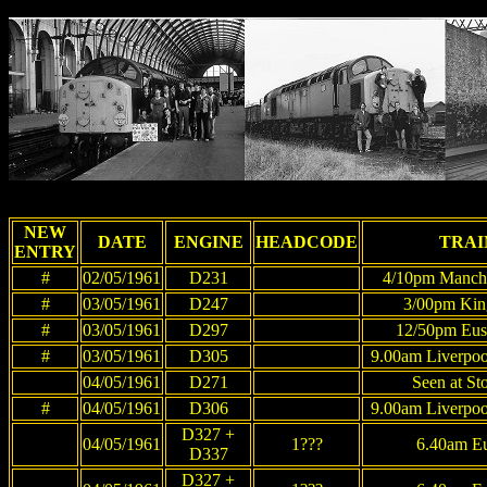
NEW
DATE
ENGINE
HEADCODE
TRAI
ENTRY
#
02/05/1961
D231
4/10pm Manches
#
03/05/1961
D247
3/00pm King
#
03/05/1961
D297
12/50pm Eust
#
03/05/1961
D305
9.00am Liverpoo
04/05/1961
D271
Seen at S
#
04/05/1961
D306
9.00am Liverpoo
D327 +
04/05/1961
1???
6.40am Eu
D337
D327 +