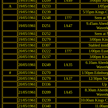
19/05/1961
D209
1A49
5/00pm Newc
A
19/05/1961
D233
1/05pm
19/05/1961
D239
5/35pm Kings Cr
19/05/1961
D248
1???
Seen at 
9.45am Aberd
19/05/1961
D251
1A47
Waverl
19/05/1961
D252
Seen at 
19/05/1961
D279
3/00pm King
19/05/1961
D307
Stabled insi
20/05/1961
D222
1???
1/00pm Eust
20/05/1961
D237
3/00pm King
6.10am Aberd
20/05/1961
D249
1A35
Waverl
#
20/05/1961
D270
1/30pm Edinburg
20/05/1961
D279
1A37
12/30pm New
20/05/1961
D336
Up 
8.30am Aberde
21/05/1961
D209
1A45
Waverl
21/05/1961
D239
10.00am Kings Cr
21/05/1961
D340
11.00am 