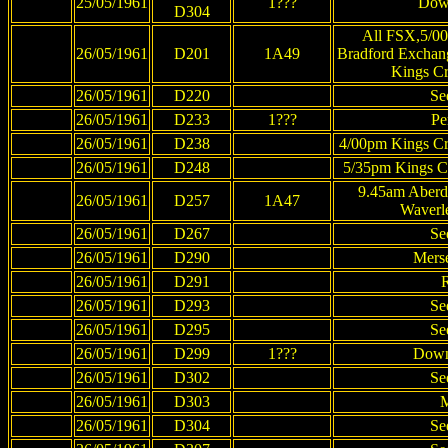
25/05/1961
1???
Dow
D304
All FSX,5/0
26/05/1961
D201
1A49
Bradford Exchang
Kings Cr
26/05/1961
D220
Se
26/05/1961
D233
1???
Pe
26/05/1961
D238
4/00pm Kings Cr
26/05/1961
D248
5/35pm Kings Cr
9.45am Aberd
26/05/1961
D257
1A47
Waverl
26/05/1961
D267
Se
26/05/1961
D290
Merse
26/05/1961
D291
R
26/05/1961
D293
Se
26/05/1961
D295
Se
26/05/1961
D299
1???
Down
26/05/1961
D302
Se
26/05/1961
D303
M
26/05/1961
D304
Se