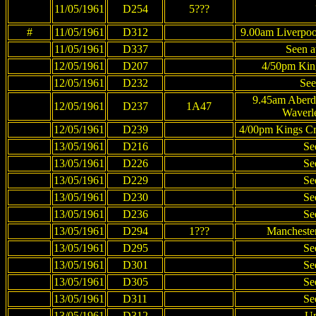
11/05/1961
D254
5???
#
11/05/1961
D312
9.00am Liverpoo
11/05/1961
D337
Seen a
12/05/1961
D207
4/50pm King
12/05/1961
D232
See
9.45am Aberd
12/05/1961
D237
1A47
Waverl
12/05/1961
D239
4/00pm Kings Cr
13/05/1961
D216
Se
13/05/1961
D226
Se
13/05/1961
D229
Se
13/05/1961
D230
Se
13/05/1961
D236
Se
13/05/1961
D294
1???
Manchester
13/05/1961
D295
Se
13/05/1961
D301
Se
13/05/1961
D305
Se
13/05/1961
D311
Se
13/05/1961
D312
Up