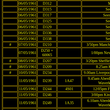
06/05/1961
D312
M
06/05/1961
D315
Se
06/05/1961
D317
Seen
06/05/1961
D325
Se
06/05/1961
D329
Se
06/05/1961
D336
Se
06/05/1961
D338
Se
#
07/05/1961
D210
3/50pm Manches
D250 +
07/05/1961
1/00pm Newc
60065
#
08/05/1961
D207
3/20pm Sheffiel
#
08/05/1961
D209
8.25am K
#
10/05/1961
D234
9.00am Liverpoo
9.45am Aberd
11/05/1961
D239
1A47
Waverl
11/05/1961
D244
4S01
12/05pm Fe
11/05/1961
D246
3/00pm King
6.10am Aberd
11/05/1961
D249
1A35
Waverl