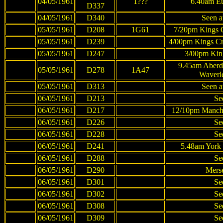
04/05/1961
1???
6.40am Eu
D337
04/05/1961
D340
Seen a
05/05/1961
D208
1G61
7/20pm Kings Cr
05/05/1961
D239
4/00pm Kings Cr
05/05/1961
D247
3/00pm King
9.45am Aberd
05/05/1961
D278
1A47
Waverl
05/05/1961
D313
Seen a
06/05/1961
D213
Se
06/05/1961
D217
12/10pm Manches
06/05/1961
D226
Se
06/05/1961
D228
Se
06/05/1961
D241
5.48am York 
06/05/1961
D288
Se
06/05/1961
D290
Merse
06/05/1961
D301
Se
06/05/1961
D302
Se
06/05/1961
D308
Se
06/05/1961
D309
Se