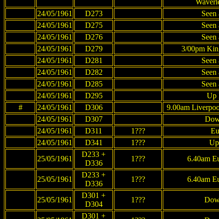
Waverl
24/05/1961
D273
Seen 
24/05/1961
D275
Seen 
24/05/1961
D276
Seen 
24/05/1961
D279
3/00pm King
24/05/1961
D281
Seen 
24/05/1961
D282
Seen 
24/05/1961
D285
Seen 
24/05/1961
D295
Up 
#
24/05/1961
D306
9.00am Liverpoo
24/05/1961
D307
Dow
24/05/1961
D311
1???
Eu
24/05/1961
D341
1???
Up
D233 +
25/05/1961
1???
6.40am Eu
D336
D233 +
25/05/1961
1???
6.40am Eu
D336
D301 +
25/05/1961
1???
Dow
D304
D301 +