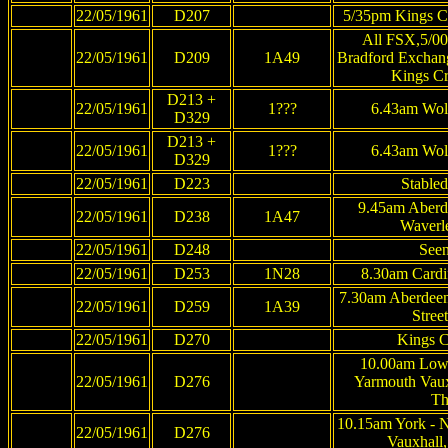
22/05/1961
D207
5/35pm Kings Cr
All FSX,5/0
22/05/1961
D209
1A49
Bradford Exchang
Kings Cr
D213 +
22/05/1961
1???
6.43am Wol
D329
D213 +
22/05/1961
1???
6.43am Wol
D329
22/05/1961
D223
Stable
9.45am Aberd
22/05/1961
D238
1A47
Waverl
22/05/1961
D248
Seen
22/05/1961
D253
1N28
8.30am Cardi
7.30am Aberdee
22/05/1961
D259
1A39
Stree
22/05/1961
D270
Kings C
10.00am Lowe
22/05/1961
D276
Yarmouth Vaux
Th
10.15am York - 
22/05/1961
D276
Vauxhall,